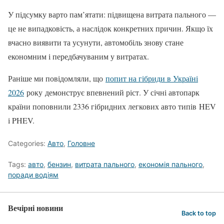
У підсумку варто пам’ятати: підвищена витрата пального —
це не випадковість, а наслідок конкретних причин. Якщо їх
вчасно виявити та усунути, автомобіль знову стане
економним і передбачуваним у витратах.
Раніше ми повідомляли, що
попит на гібриди в Україні
2026
року демонструє впевнений ріст. У січні автопарк
країни поповнили 2336 гібридних легкових авто типів HEV
і PHEV.
Categories:
Авто
,
Головне
Tags:
авто
,
бензин
,
витрата пального
,
економія пального
,
поради водіям
Вечірні новини
Back to top