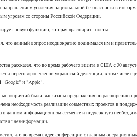
 направлением усиления национальной безопасности в информ
ым угрозам со стороны Российской Федерации.
естирует новую функцию, которая «расширит» посты
ил, что данный вопрос неоднократно поднимался им и правител
рства рассказал, что во время рабочего визита в США с 30 август
реч и переговоров членов украинской делегации, в том числе с 
"Google" и "Apple".
тих мероприятий были высказаны предложения по расширению п
ечена необходимость реализации совместных проектов в подде
а в данном информационном сегменте и подчеркнута необходим
йствия дезинформации.
тметил, что во время видеоконференции с главным операционн