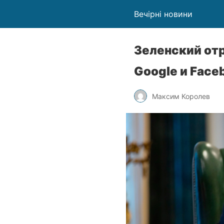
Вечірні новини
Зеленский от
Google и Face
Максим Королев