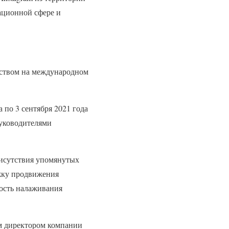
ационной сфере и
ьством на международном
а по 3 сентября 2021 года
руководителями
рисутствия упомянутых
ржку продвижения
ость налаживания
ым директором компании