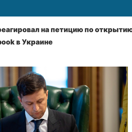
реагировал на петицию по открыти
book в Украине