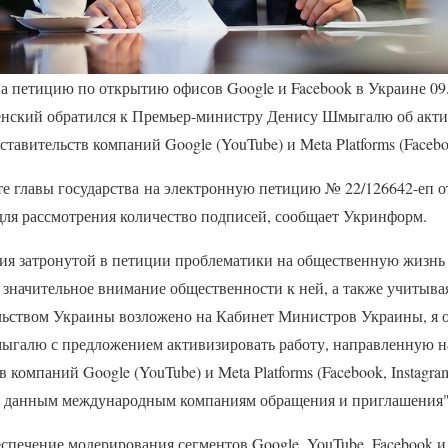
на петицию по открытию офисов Google и Facebook в Украине 09
нский обратился к Премьер-министру Денису Шмыгалю об акти
авительств компаний Google (YouTube) и Meta Platforms (Faceboo
те главы государства на электронную петицию № 22/126642-еп от
ля рассмотрения количество подписей, сообщает Укринформ.
ия затронутой в петиции проблематики на общественную жизнь
, значительное внимание общественности к ней, а также учитыва
ельством Украины возложено на Кабинет Министров Украины, я о
галю с предложением активизировать работу, направленную н
компаний Google (YouTube) и Meta Platforms (Facebook, Instagram
 данным международным компаниям обращения и приглашения",
еспечение модерирования сегментов Google, YouTube, Facebook и 