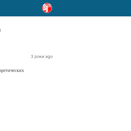
а
3 роки ago
оретических