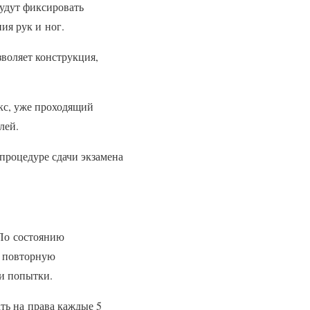
Будут фиксировать
ия рук и ног.
зволяет конструкция,
кс, уже проходящий
лей.
процедуре сдачи экзамена
 По состоянию
т повторную
и попытки.
ать на права каждые 5