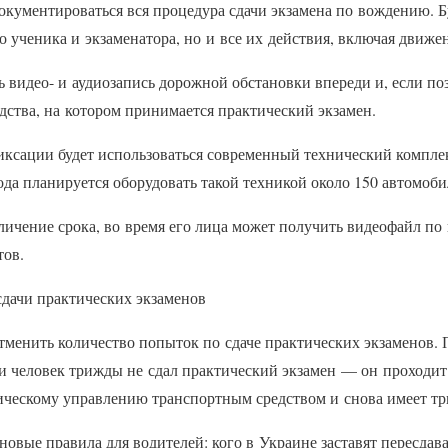
окументироваться вся процедура сдачи экзамена по вождению. 
ко ученика и экзаменатора, но и все их действия, включая движен
сь видео- и аудиозапись дорожной обстановки впереди и, если по
дства, на котором принимается практический экзамен.
иксации будет использоваться современный технический компле
ода планируется оборудовать такой техникой около 150 автомоби
ичение срока, во время его лица может получить видеофайл по 
тов.
сдачи практических экзаменов
тменить количество попыток по сдаче практических экзаменов.
ли человек трижды не сдал практический экзамен — он проходи
ическому управлению транспортным средством и снова имеет тр
 новые правила для водителей: кого в Украине заставят пересдав