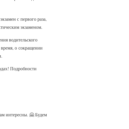
экзамен с первого раза,
актическим экзаменом.
ния водительского
 время, о сокращении
и.
годах! Подробности
ам интересны. 🤗 Будем