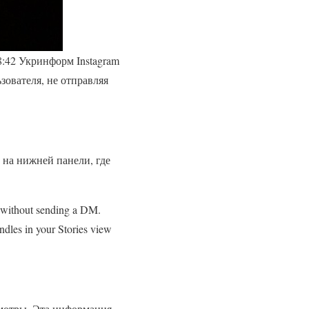
8:42 Укринформ Instagram
зователя, не отправляя
s на нижней панели, где
es without sending a DM.
andles in your Stories view
смотры. Эта информация