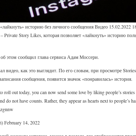
 «лайкнуть» историю без личного сообщения Видео 15.02.2022 1
 Private Story Likes, которая позволяет «лайкнуть» историю поль
 об этом сообщил глава сервиса Адам Моссери.
л видео, как это выглядит. По его словам, при просмотре Storie
написания сообщения, появится значок «понравилась» история.
 to roll out today, you can now send some love by liking people’s stori
and do not have counts. Rather, they appear as hearts next to people’s h
Rmzgnnw
) February 14, 2022
телей оценили историю, можно в разделе, где отображаются про