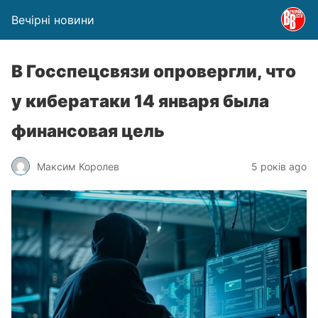
Вечірні новини
В Госспецсвязи опровергли, что
у кибератаки 14 января была
финансовая цель
Максим Королев
5 років ago