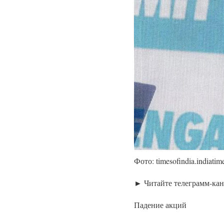
Фото: timesofindia.indiatim
► Читайте телеграмм-ка
Падение акций