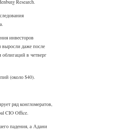
enburg Research.
сследования
а.
ения инвесторов
и выросли даже после
и облигаций в четверг
пий (около $40).
рует ряд конгломератов,
l CIO Office.
шего падения, а Адани