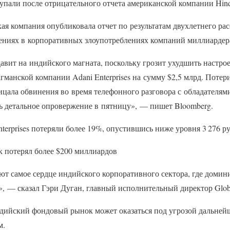
упали после отрицательного отчета американской компании Hind
кая компания опубликовала отчет по результатам двухлетнего ра
ниях в корпоративных злоупотреблениях компаний миллиардер
авит на индийского магната, поскольку грозит ухудшить настро
гманской компании Adani Enterprises на сумму $2,5 млрд. Потер
рицала обвинения во время телефонного разговора с обладателям
ь детальное опровержение в пятницу», — пишет Bloomberg.
terprises потеряли более 19%, опустившись ниже уровня 3 276 ру
к потерял более $200 миллиардов
т самое сердце индийского корпоративного сектора, где домини
 — сказал Гэри Дуган, главный исполнительный директор Globa
ндийский фондовый рынок может оказаться под угрозой дальней
м.