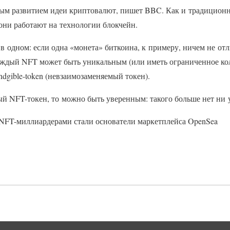
ным развитием идеи криптовалют, пишет BBC. Как и традицио
они работают на технологии блокчейн.
в одном: если одна «монета» биткоина, к примеру, ничем не отл
аждый NFT может быть уникальным (или иметь ограниченное ко
dgible-token (невзаимозаменяемый токен).
ый NFT-токен, то можно быть уверенным: такого больше нет ни у
NFT-миллиардерами стали основатели маркетплейса OpenSea