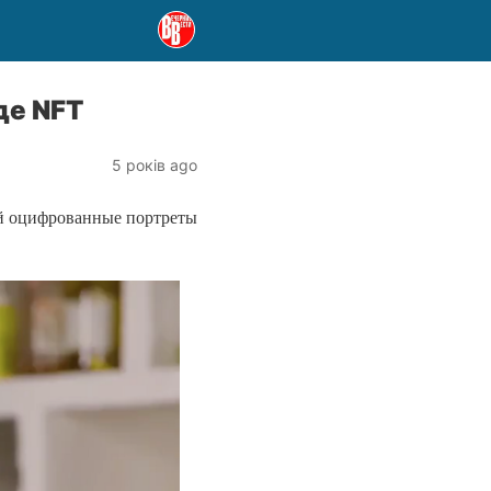
де NFT
5 років ago
ой оцифрованные портреты