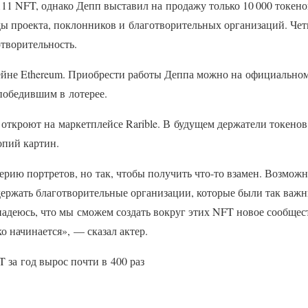
111 NFT, однако Депп выставил на продажу только 10 000 токено
ды проекта, поклонников и благотворительных организаций. Че
отворительность.
не Ethereum. Приобрести работы Деппа можно на официальном 
победившим в лотерее.
ткроют на маркетплейсе Rarible. В будущем держатели токенов
опий картин.
рию портретов, но так, чтобы получить что-то взамен. Возможн
ержать благотворительные организации, которые были так важн
адеюсь, что мы сможем создать вокруг этих NFT новое сообщест
о начинается», — сказал актер.
 за год вырос почти в 400 раз