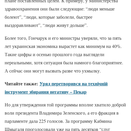
плане поставленных целей. К примеру, у Министерства
здравоохранения они были следующие: “люди меньше
болеют”, “люди, которые заболели, быстрее
выздоравливают”, “люди живут дольше”.
Более того, Гончарук и его министры уверяли, что за пять
лет украинская экономика вырастет как минимум на 40%.
Такие цифры и осенью прошлого года выглядели
нереальными, хотя ситуация была намного благоприятнее.
А сейчас они могут вызвать разве что ухмылку.
Читайте также:
Уряд перетворився на технічній
інструмент збирання негативу – Пекар
Но для утверждения той программы вполне хватило доброй
воли президента Владимира Зеленского, а его фракция в
парламенте дала 225 голосов. За программу Кабмина
Шмыгаля проголосовали уже на пять десятков “слуг