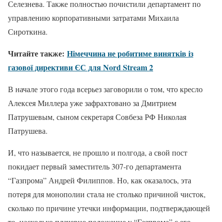
Селезнева. Также полностью почистили департамент по
управлению корпоративными затратами Михаила
Сироткина.
Читайте также:
Німеччина не робитиме винятків із
газової директиви ЄС для Nord Stream 2
В начале этого года всерьез заговорили о том, что кресло
Алексея Миллера уже зафрахтовано за Дмитрием
Патрушевым, сыном секретаря Совбеза РФ Николая
Патрушева.
И, что называется, не прошло и полгода, а свой пост
покидает первый заместитель 307-го департамента
“Газпрома” Андрей Филиппов. Но, как оказалось, эта
потеря для монополии стала не столько причиной чисток,
сколько по причине утечки информации, подтверждающей
то, насколько плачевно положение у “Газпрома” с его