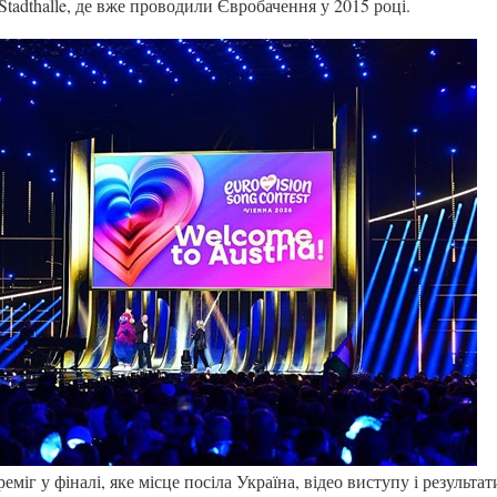
Stadthalle, де вже проводили Євробачення у 2015 році.
міг у фіналі, яке місце посіла Україна, відео виступу і результат