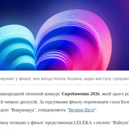
реміг у фіналі, яке місце посіла Україна, відео виступу і резуль
Євробачення-2026
 міжнародний пісенний конкурс
, який цього р
 й чимало дискусій. За підсумками фіналу переможцем стала Болг
ією “Bangaranga”, повідомляють “
Вечірні Вісті
“.
ильну позицію у фіналі: представниця LELÉKA з піснею “Ridnym”