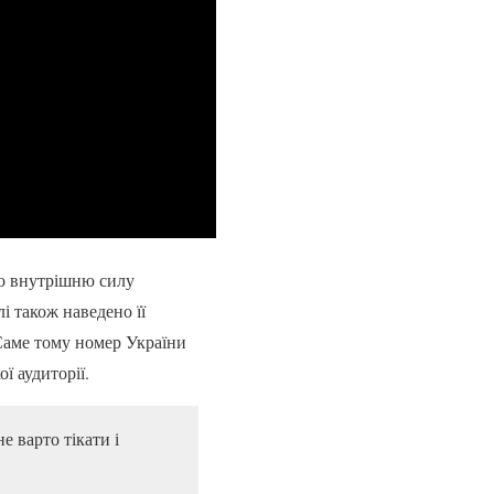
ро внутрішню силу
і також наведено її
 Саме тому номер України
ї аудиторії.
е варто тікати і