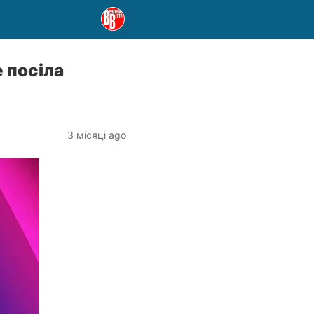
е посіла
3 місяці ago