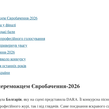
жцем Євробачення-2026
а у фіналі
цькі бали
ь професійного голосування
ривернув увагу
ння-2026
авколо конкурсу
 останніх років
країни
 переможцем Євробачення-2026
Болгарія
була
, яку на сцені представила DARA. Її конкурсна пісн
рофесійного журі, так і від глядачів. Саме поєднання яскравого 