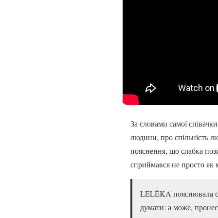
За словами самої співачк
людини, про спільність лю
пояснення, що слабка пози
сприймався не просто як 
LELÉKA пояснювала сенс
думати: а може, пронес