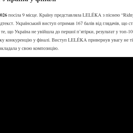
2026
посіла 9 місце. Країну представляла LELÉKA з піснею “Ridn
дтекст. Український виступ отримав 167 балів від глядачів, що с
 те, що Україна не увійшла до першої п’ятірки, результат у топ-
оку конкуренцію у фіналі. Виступ LELÉKA привернув увагу не ті
вкладала у свою композицію.