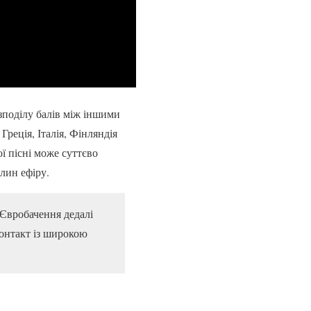
озподілу балів між іншими
Греція, Італія, Фінляндія
ї пісні може суттєво
илин ефіру.
 Євробачення дедалі
контакт із широкою