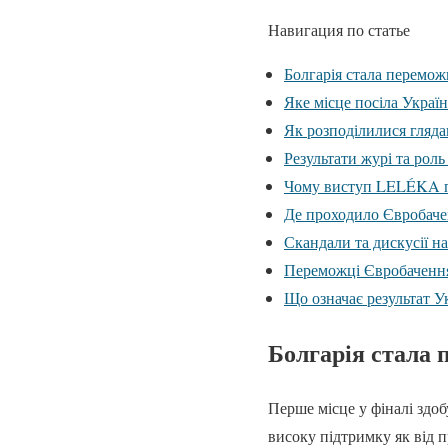
Навигация по статье
Болгарія стала перемо
Яке місце посіла Україн
Як розподілилися гляда
Результати журі та рол
Чому виступ LELÉKA п
Де проходило Євробаче
Скандали та дискусії н
Переможці Євробачення
Що означає результат У
Болгарія стала
Перше місце у фіналі здо
високу підтримку як від п