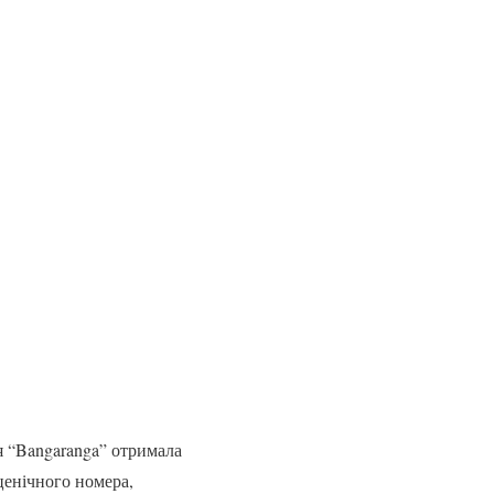
я “Bangaranga” отримала
сценічного номера,