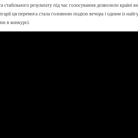
та стабільного результату під час голосування дозволило країні в
лгарії ця перемога стала головною подією вечора і одним із най
їни в конкурсі.