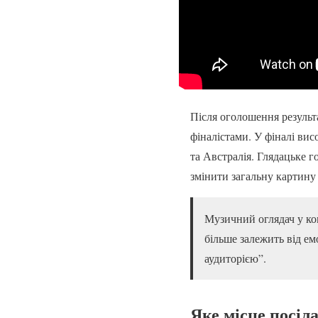
Після оголошення результа
фіналістами. У фіналі висо
та Австралія. Глядацьке 
змінити загальну картину 
Музичний оглядач у ком
більше залежить від ем
аудиторією”.
Яке місце посіла