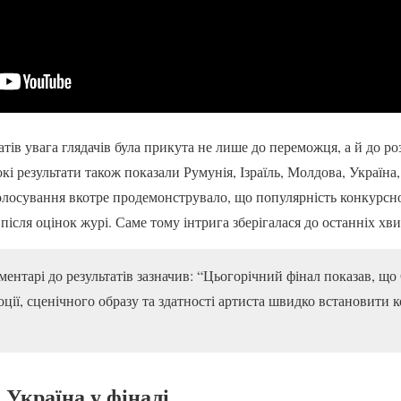
тів увага глядачів була прикута не лише до переможця, а й до р
кі результати також показали Румунія, Ізраїль, Молдова, Україна, 
голосування вкотре продемонструвало, що популярність конкурсно
після оцінок журі. Саме тому інтрига зберігалася до останніх хв
ентарі до результатів зазначив: “Цьогорічний фінал показав, що
оції, сценічного образу та здатності артиста швидко встановити 
 Україна у фіналі