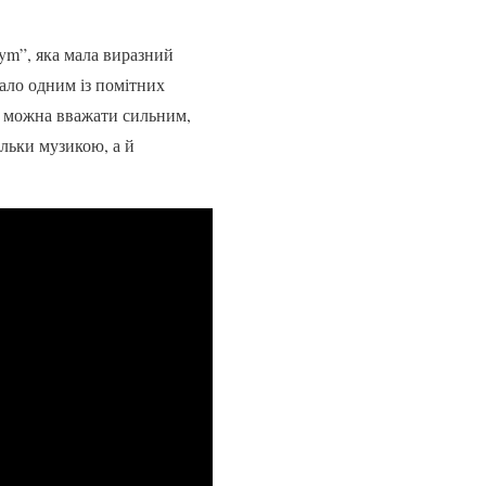
ym”, яка мала виразний
тало одним із помітних
10 можна вважати сильним,
льки музикою, а й