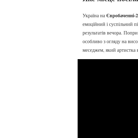
Євробаченні-
Україна на
емоційний і суспільний пі
результатів вечора. Попри
особливо з огляду на вис
меседжем, який артистка 