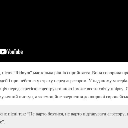
и, пісня “Ridnym” має кілька рівнів сприйняття. Вона говорила п
дей і про небезпеку страху перед агресором. У наданому матеріал
ція перед агресією є деструктивною і може вести світ у прірву.
музичний виступ, а як емоційне звернення до ширшої європейсько
 пісні так: “Не варто боятися, не варто підтакувати агресору, н
е”.