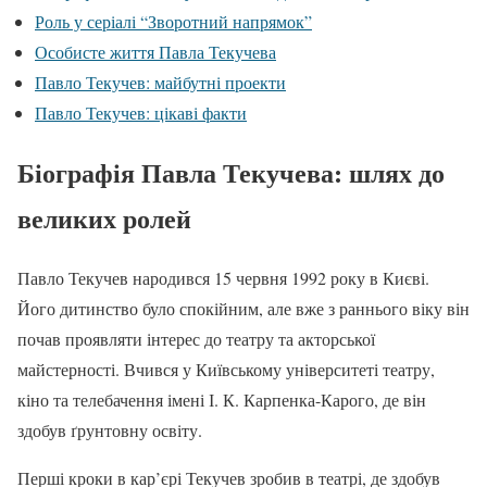
Роль у серіалі “Зворотний напрямок”
Особисте життя Павла Текучева
Павло Текучев: майбутні проекти
Павло Текучев: цікаві факти
Біографія Павла Текучева: шлях до
великих ролей
Павло Текучев народився 15 червня 1992 року в Києві.
Його дитинство було спокійним, але вже з раннього віку він
почав проявляти інтерес до театру та акторської
майстерності. Вчився у Київському університеті театру,
кіно та телебачення імені І. К. Карпенка-Карого, де він
здобув ґрунтовну освіту.
Перші кроки в кар’єрі Текучев зробив в театрі, де здобув