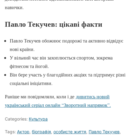
навички.
Павло Текучев: цікаві факти
Павло Текучев обожнює подорожі та активно відвідує
нові країни.
У вільний час він захоплюється спортом, зокрема
фітнесом та йогой.
Він бере участь у благодійних акціях та підтримує різні
соціальні ініціативи.
Раніше ми повідомляли, коли і де
дивитись новий
український серіал онлайн “Зворотний напрямок”.
Categories:
Культура
Tags:
Актор
,
біографія
,
особисте життя
,
Павло Текучев
,