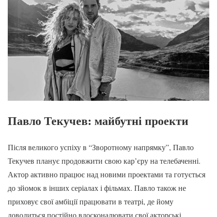
Павло Текучев: майбутні проекти
Після великого успіху в “Зворотному напрямку”, Павло
Текучев планує продовжити свою кар’єру на телебаченні.
Актор активно працює над новими проектами та готується
до зйомок в інших серіалах і фільмах. Павло також не
приховує свої амбіції працювати в театрі, де йому
доводиться постійно вдосконалювати свої акторські