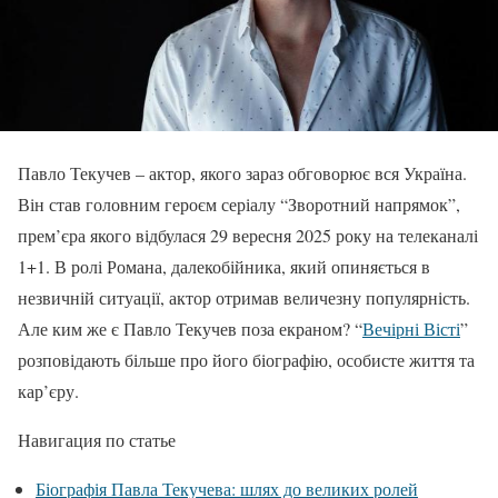
Павло Текучев – актор, якого зараз обговорює вся Україна.
Він став головним героєм серіалу “Зворотний напрямок”,
прем’єра якого відбулася 29 вересня 2025 року на телеканалі
1+1. В ролі Романа, далекобійника, який опиняється в
незвичній ситуації, актор отримав величезну популярність.
Але ким же є Павло Текучев поза екраном? “
Вечірні Вісті
”
розповідають більше про його біографію, особисте життя та
кар’єру.
Навигация по статье
Біографія Павла Текучева: шлях до великих ролей