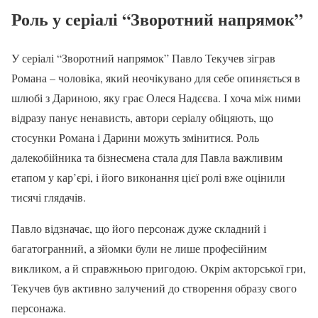
Роль у серіалі “Зворотний напрямок”
У серіалі “Зворотний напрямок” Павло Текучев зіграв
Романа – чоловіка, який неочікувано для себе опиняється в
шлюбі з Дариною, яку грає Олеся Надєєва. І хоча між ними
відразу панує ненависть, автори серіалу обіцяють, що
стосунки Романа і Дарини можуть змінитися. Роль
далекобійника та бізнесмена стала для Павла важливим
етапом у кар’єрі, і його виконання цієї ролі вже оцінили
тисячі глядачів.
Павло відзначає, що його персонаж дуже складний і
багатогранний, а зйомки були не лише професійним
викликом, а й справжньою пригодою. Окрім акторської гри,
Текучев був активно залучений до створення образу свого
персонажа.