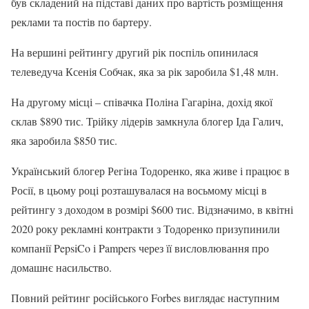
був складений на підставі даних про вартість розміщення
реклами та постів по бартеру.
На вершині рейтингу другий рік поспіль опинилася
телеведуча Ксенія Собчак, яка за рік заробила $1,48 млн.
На другому місці – співачка Поліна Гагаріна, дохід якої
склав $890 тис. Трійку лідерів замкнула блогер Іда Галич,
яка заробила $850 тис.
Український блогер Регіна Тодоренко, яка живе і працює в
Росії, в цьому році розташувалася на восьмому місці в
рейтингу з доходом в розмірі $600 тис. Відзначимо, в квітні
2020 року рекламні контракти з Тодоренко призупинили
компанії PepsiCo і Pampers через її висловлювання про
домашнє насильство.
Повний рейтинг російського Forbes виглядає наступним