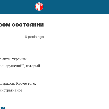
вом состоянии
6 років ago
ые акты Украины
авонарушений”, который
штрафов. Кроме того,
инистративное
єва