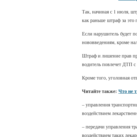
Так, начиная с 1 июля, ш
как раньше
штраф
за
это 
Если нарушитель
будет
п
нововведениям, кроме нал
Штраф и лишение прав пре
водитель повлечет ДТП с
Кроме того, уголовная от
Читайте также:
Что не 
– управления транспортны
воздействием лекарствен
– передачи управления тр
воздействием таких лека