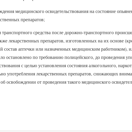
ождения медицинского освидетельствования на состояние опьяне
рственных препаратов;
 транспортного средства после дорожно-транспортного происше
также лекарственных препаратов, изготовленных на их основе (к
 состав аптечки или назначенных медицинским работником), ил
ыло остановлено по требованию полицейского, до проведения 
твования с целью установления состояния алкогольного, наркот
ьно употребления лекарственных препаратов, снижающих вниман
 об освобождении от проведения такого медицинского освидетел