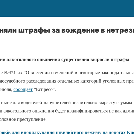
дняли штрафы за вождение в нетрез
нии алкогольного опьянения существенно выросли штрафы
оне №321-их “О внесении изменений в некоторые законодательн
досудебного расследования отдельных категорий уголовных пр
1 июля,
сообщает
“Еспресо”.
отныне для водителей-нарушителей значительно вырастут суммы 
и алкогольного опьянения будет квалифицироваться не как адм
оловное преступление.
років для впорядкування швидкісного режиму на дорогах Ки