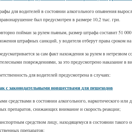
трафы для водителей в состоянии алкогольного опьянения выросли
правонарушение был предусмотрен в размере 10,2 тыс. грн.
овторно пойман за рулем пьяным, размер штрафа составит 51 000
ожения штрафных санкций, у водителя отберут права сроком на 
дусматривается за сам факт нахождения за рулем в нетрезвом с
 телесными повреждениями, за это предусмотрено наказание в в
ветственность для водителей предусмотрена в случаях:
так с законодательными новшествами для пешеходов
ми средствами в состоянии алкогольного, наркотического или 
ных препаратов, снижающих внимание и скорость реакции;
анспортным средством лицу, находящемуся в состоянии такого 
рственных препаратов: