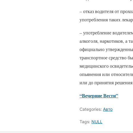
– отказ водителя от прох
употребления таких лека
– употребление водителем
алкоголя, наркотиков, а 
официально утвержденный
транспортное средство б
медицинского освидетельс
опьянения или относител
или до принятия решения
“Вечерние Вести”
Categories:
Авто
Tags:
NULL