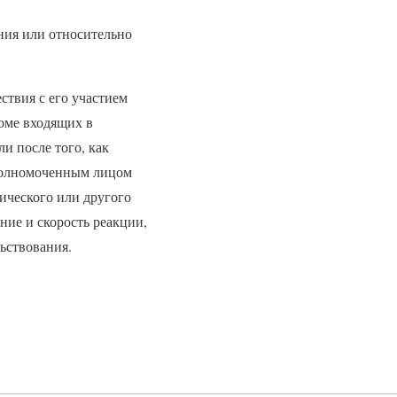
ния или относительно
ствия с его участием
роме входящих в
и после того, как
уполномоченным лицом
ического или другого
ие и скорость реакции,
ьствования.